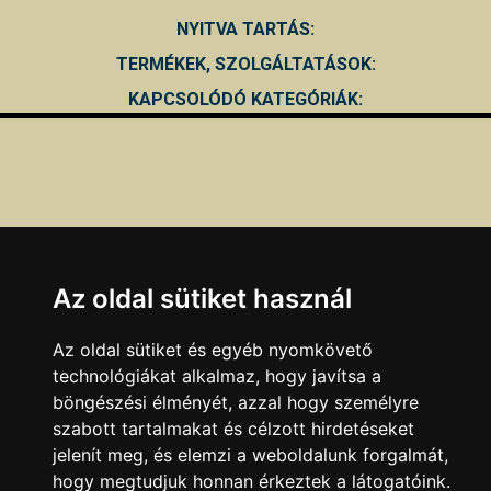
NYITVA TARTÁS:
TERMÉKEK, SZOLGÁLTATÁSOK:
KAPCSOLÓDÓ KATEGÓRIÁK:
Az oldal sütiket használ
Az oldal sütiket és egyéb nyomkövető
technológiákat alkalmaz, hogy javítsa a
böngészési élményét, azzal hogy személyre
szabott tartalmakat és célzott hirdetéseket
jelenít meg, és elemzi a weboldalunk forgalmát,
Ha a fenti adatokban hibát talál, azt az
itt
olvasható
hogy megtudjuk honnan érkeztek a látogatóink.