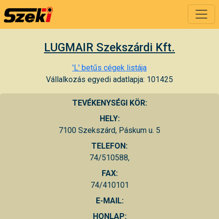
LUGMAIR Szekszárdi Kft.
'L' betűs cégek listája
Vállalkozás egyedi adatlapja: 101425
TEVÉKENYSÉGI KÖR:
HELY:
7100 Szekszárd, Páskum u. 5
TELEFON:
74/510588,
FAX:
74/410101
E-MAIL:
HONLAP: