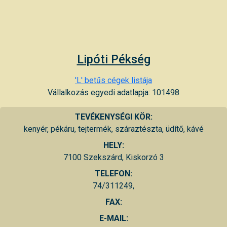
Lipóti Pékség
'L' betűs cégek listája
Vállalkozás egyedi adatlapja: 101498
TEVÉKENYSÉGI KÖR:
kenyér, pékáru, tejtermék, száraztészta, üdítő, kávé
HELY:
7100 Szekszárd, Kiskorzó 3
TELEFON:
74/311249,
FAX:
E-MAIL: