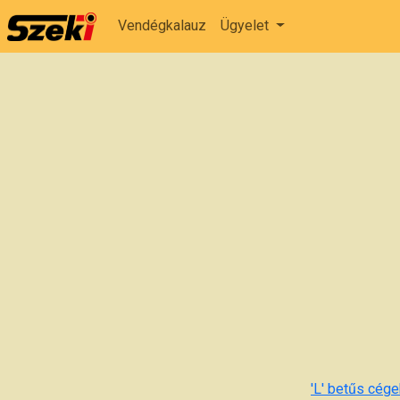
Vendégkalauz
Ügyelet
'L' betűs cégek