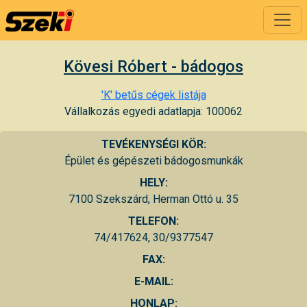
Kövesi Róbert - bádogos
'K' betűs cégek listája
Vállalkozás egyedi adatlapja: 100062
TEVÉKENYSÉGI KÖR:
Épület és gépészeti bádogosmunkák
HELY:
7100 Szekszárd, Herman Ottó u. 35
TELEFON:
74/417624, 30/9377547
FAX:
E-MAIL:
HONLAP: