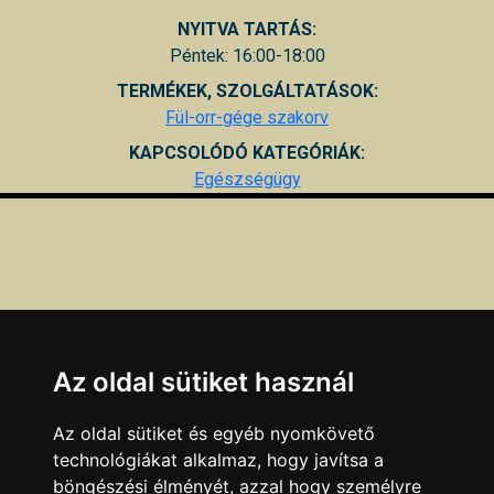
NYITVA TARTÁS:
Péntek: 16:00-18:00
TERMÉKEK, SZOLGÁLTATÁSOK:
Fül-orr-gége szakorv
KAPCSOLÓDÓ KATEGÓRIÁK:
Egészségügy
Az oldal sütiket használ
Az oldal sütiket és egyéb nyomkövető
technológiákat alkalmaz, hogy javítsa a
böngészési élményét, azzal hogy személyre