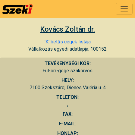
Kovács Zoltán dr.
'K' betűs cégek listája
Vállalkozás egyedi adatlapja: 100152
TEVÉKENYSÉGI KÖR:
Fül-orr-gége szakorvos
HELY:
7100 Szekszárd, Dienes Valéria u. 4
TELEFON:
,
FAX:
E-MAIL:
HONLAP: