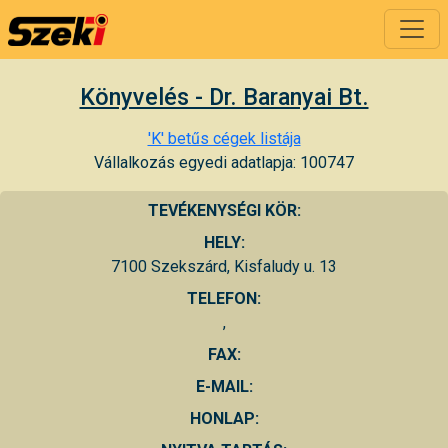
Könyvelés - Dr. Baranyai Bt.
'K' betűs cégek listája
Vállalkozás egyedi adatlapja: 100747
TEVÉKENYSÉGI KÖR:
HELY:
7100 Szekszárd, Kisfaludy u. 13
TELEFON:
,
FAX:
E-MAIL:
HONLAP: