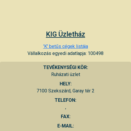
KIG Üzletház
'K' betűs cégek listája
Vállalkozás egyedi adatlapja: 100498
TEVÉKENYSÉGI KÖR:
Ruházati üzlet
HELY:
7100 Szekszárd, Garay tér 2
TELEFON:
,
FAX:
E-MAIL: