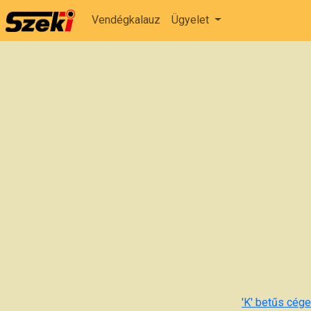
Vendégkalauz
Ügyelet
'K' betűs cégek