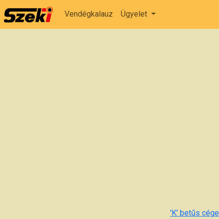
Vendégkalauz
Ügyelet
'K' betűs cégek