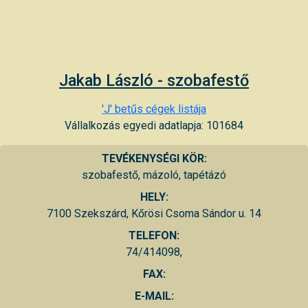
Jakab László - szobafestő
'J' betűs cégek listája
Vállalkozás egyedi adatlapja: 101684
TEVÉKENYSÉGI KÖR:
szobafestő, mázoló, tapétázó
HELY:
7100 Szekszárd, Kőrösi Csoma Sándor u. 14
TELEFON:
74/414098,
FAX:
E-MAIL: