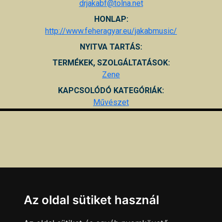
drjakabf@tolna.net
HONLAP:
http://www.feheragyar.eu/jakabmusic/
NYITVA TARTÁS:
TERMÉKEK, SZOLGÁLTATÁSOK:
Zene
KAPCSOLÓDÓ KATEGÓRIÁK:
Művészet
Az oldal sütiket használ