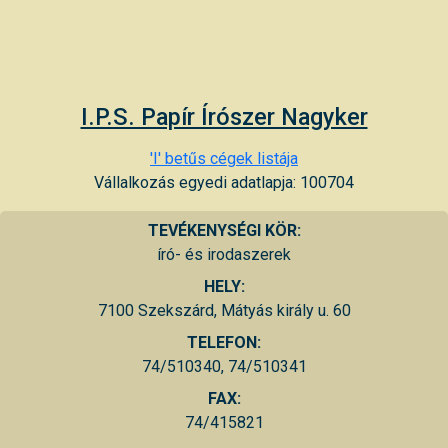
I.P.S. Papír Írószer Nagyker
'I' betűs cégek listája
Vállalkozás egyedi adatlapja: 100704
TEVÉKENYSÉGI KÖR:
író- és irodaszerek
HELY:
7100 Szekszárd, Mátyás király u. 60
TELEFON:
74/510340, 74/510341
FAX:
74/415821