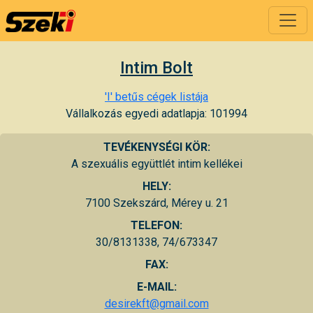
Intim Bolt
'I' betűs cégek listája
Vállalkozás egyedi adatlapja: 101994
TEVÉKENYSÉGI KÖR:
A szexuális együttlét intim kellékei
HELY:
7100 Szekszárd, Mérey u. 21
TELEFON:
30/8131338, 74/673347
FAX:
E-MAIL:
desirekft@gmail.com