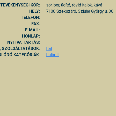
TEVÉKENYSÉGI KÖR:
sör, bor, üdítő, rövid italok, kávé
HELY:
7100 Szekszárd, Szluha György u. 30
TELEFON:
FAX:
E-MAIL:
HONLAP:
NYITVA TARTÁS:
, SZOLGÁLTATÁSOK:
Ital
LÓDÓ KATEGÓRIÁK:
Italbolt