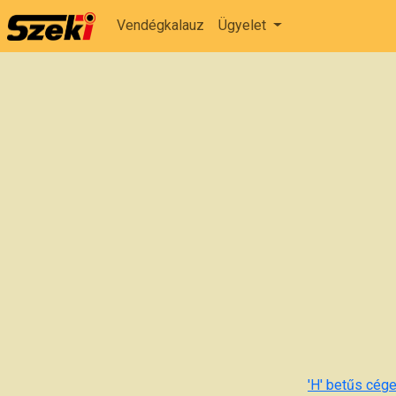
Vendégkalauz
Ügyelet
'H' betűs cége