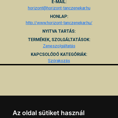
E-MAIL:
horizont@horizont-tanczenekar.hu
HONLAP:
http://www.horizont-tanczenekar.hu/
NYITVA TARTÁS:
TERMÉKEK, SZOLGÁLTATÁSOK:
Zeneszolgáltatás
KAPCSOLÓDÓ KATEGÓRIÁK:
Szórakozás
Az oldal sütiket használ