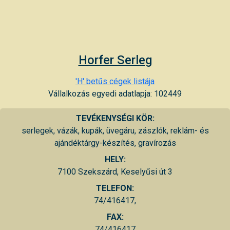
Horfer Serleg
'H' betűs cégek listája
Vállalkozás egyedi adatlapja: 102449
TEVÉKENYSÉGI KÖR:
serlegek, vázák, kupák, üvegáru, zászlók, reklám- és
ajándéktárgy-készítés, gravírozás
HELY:
7100 Szekszárd, Keselyűsi út 3
TELEFON:
74/416417,
FAX:
74/416417