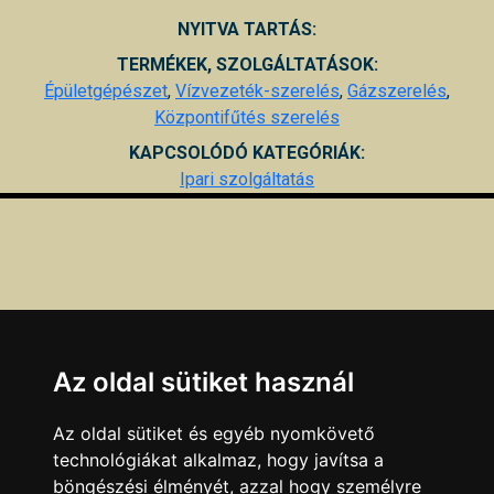
NYITVA TARTÁS:
TERMÉKEK, SZOLGÁLTATÁSOK:
Épületgépészet
,
Vízvezeték-szerelés
,
Gázszerelés
,
Központifűtés szerelés
KAPCSOLÓDÓ KATEGÓRIÁK:
Ipari szolgáltatás
Az oldal sütiket használ
Az oldal sütiket és egyéb nyomkövető
technológiákat alkalmaz, hogy javítsa a
böngészési élményét, azzal hogy személyre