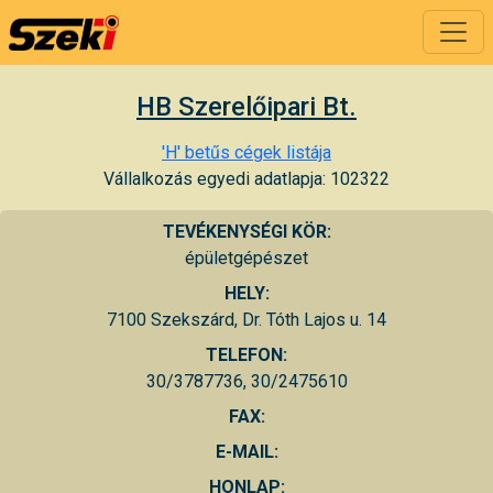
HB Szerelőipari Bt.
'H' betűs cégek listája
Vállalkozás egyedi adatlapja: 102322
TEVÉKENYSÉGI KÖR:
épületgépészet
HELY:
7100 Szekszárd, Dr. Tóth Lajos u. 14
TELEFON:
30/3787736, 30/2475610
FAX:
E-MAIL:
HONLAP: