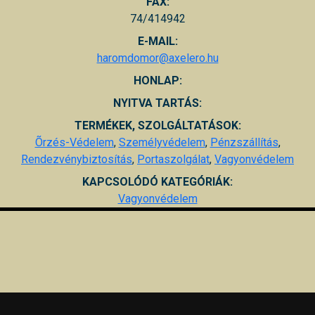
FAX:
74/414942
E-MAIL:
haromdomor@axelero.hu
HONLAP:
NYITVA TARTÁS:
TERMÉKEK, SZOLGÁLTATÁSOK:
Õrzés-Védelem
,
Személyvédelem
,
Pénzszállítás
,
Rendezvénybiztosítás
,
Portaszolgálat
,
Vagyonvédelem
KAPCSOLÓDÓ KATEGÓRIÁK:
Vagyonvédelem