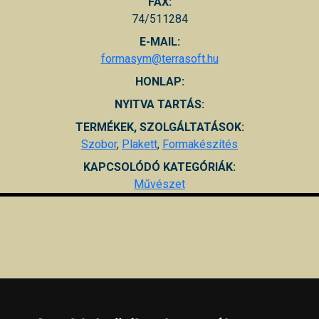
FAX:
74/511284
E-MAIL:
formasym@terrasoft.hu
HONLAP:
NYITVA TARTÁS:
TERMÉKEK, SZOLGÁLTATÁSOK:
Szobor
,
Plakett
,
Formakészítés
KAPCSOLÓDÓ KATEGÓRIÁK:
Művészet