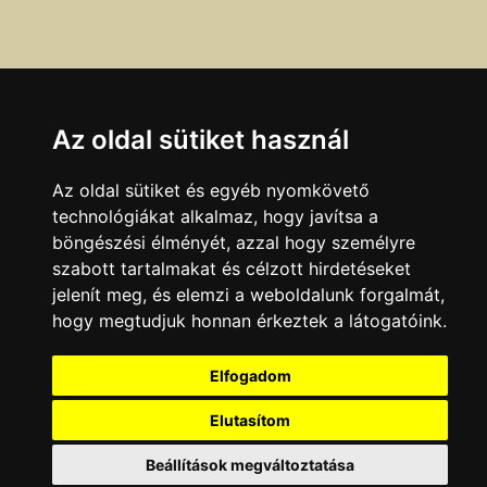
Az oldal sütiket használ
Az oldal sütiket és egyéb nyomkövető
technológiákat alkalmaz, hogy javítsa a
böngészési élményét, azzal hogy személyre
szabott tartalmakat és célzott hirdetéseket
Ha a fenti adatokban hibát talál, azt az
itt
olvasható
jelenít meg, és elemzi a weboldalunk forgalmát,
módokon jelentheti be.
hogy megtudjuk honnan érkeztek a látogatóink.
Adatok legutóbbi ellenőrzésének dátuma:
Elfogadom
2008.03.10
Elutasítom
KAPCSOLAT
|
HIRDETÉS
Minden jog fenntartva © 2002 - 2026 Szeki.hu
Beállítások megváltoztatása