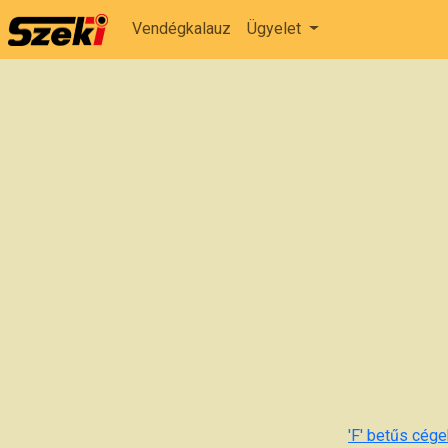
Vendégkalauz
Ügyelet
'F' betűs cégek