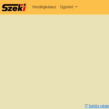
Vendégkalauz
Ügyelet
'F' betűs cégek