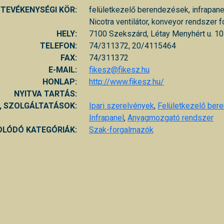
TEVÉKENYSÉGI KÖR:
felületkezelő berendezések, infrapane
Nicotra ventilátor, konveyor rendszer
HELY:
7100 Szekszárd, Létay Menyhért u. 10
TELEFON:
74/311372, 20/4115464
FAX:
74/311372
E-MAIL:
fikesz@fikesz.hu
HONLAP:
http://www.fikesz.hu/
NYITVA TARTÁS:
, SZOLGÁLTATÁSOK:
Ipari szerelvények
,
Felületkezelő ber
Infrapanel
,
Anyagmozgató rendszer
LÓDÓ KATEGÓRIÁK:
Szak-forgalmazók