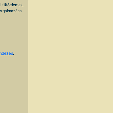
l fűtőelemek,
 forgalmazása
endezés
,