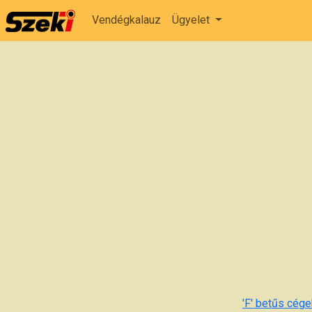
Vendégkalauz
Ügyelet
'F' betűs cégek