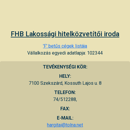
FHB Lakossági hitelközvetítői iroda
'F' betűs cégek listája
Vállalkozás egyedi adatlapja: 102344
TEVÉKENYSÉGI KÖR:
HELY:
7100 Szekszárd, Kossuth Lajos u. 8
TELEFON:
74/512288,
FAX:
E-MAIL:
hargitai@tolna.net