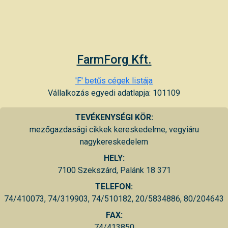
FarmForg Kft.
'F' betűs cégek listája
Vállalkozás egyedi adatlapja: 101109
TEVÉKENYSÉGI KÖR:
mezőgazdasági cikkek kereskedelme, vegyiáru
nagykereskedelem
HELY:
7100 Szekszárd, Palánk 18 371
TELEFON:
74/410073, 74/319903, 74/510182, 20/5834886, 80/204643
FAX:
74/413850