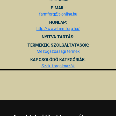
E-MAIL:
farmforg@t-online.hu
HONLAP:
http://www.farmforg.hu/
NYITVA TARTÁS:
TERMÉKEK, SZOLGÁLTATÁSOK:
Mezőgazdasági termék
KAPCSOLÓDÓ KATEGÓRIÁK:
Szak-forgalmazók