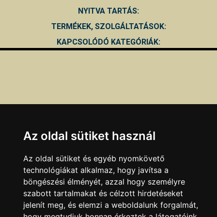
NYITVA TARTÁS:
TERMÉKEK, SZOLGÁLTATÁSOK:
KAPCSOLÓDÓ KATEGÓRIÁK:
Az oldal sütiket használ
Az oldal sütiket és egyéb nyomkövető
technológiákat alkalmaz, hogy javítsa a
böngészési élményét, azzal hogy személyre
szabott tartalmakat és célzott hirdetéseket
jelenít meg, és elemzi a weboldalunk forgalmát,
Ha a fenti adatokban hibát talál, azt az
itt
olvasható
hogy megtudjuk honnan érkeztek a látogatóink.