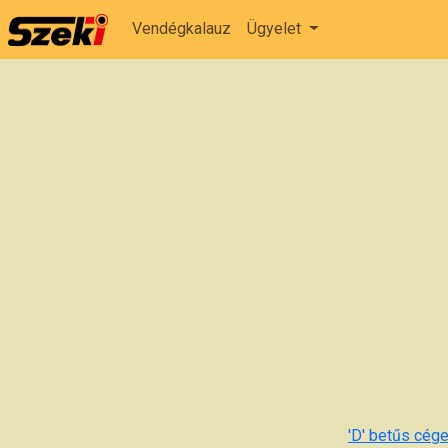
Vendégkalauz
Ügyelet
'D' betűs cége