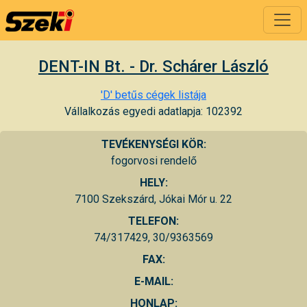
DENT-IN Bt. - Dr. Schárer László
'D' betűs cégek listája
Vállalkozás egyedi adatlapja: 102392
TEVÉKENYSÉGI KÖR:
fogorvosi rendelő
HELY:
7100 Szekszárd, Jókai Mór u. 22
TELEFON:
74/317429, 30/9363569
FAX:
E-MAIL:
HONLAP: