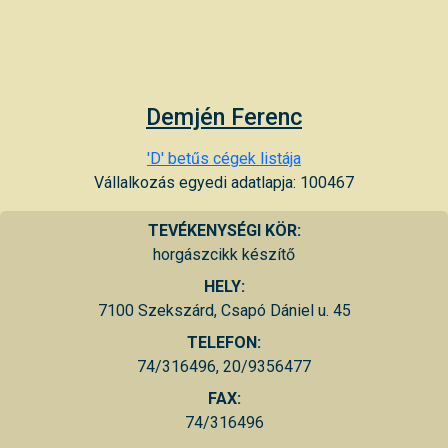
Demjén Ferenc
'D' betűs cégek listája
Vállalkozás egyedi adatlapja: 100467
TEVÉKENYSÉGI KÖR:
horgászcikk készítő
HELY:
7100 Szekszárd, Csapó Dániel u. 45
TELEFON:
74/316496, 20/9356477
FAX:
74/316496