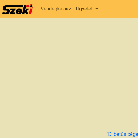
Vendégkalauz
Ügyelet
'D' betűs cége