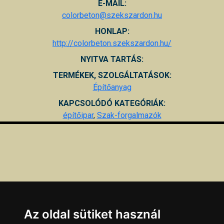
E-MAIL:
colorbeton@szekszardon.hu
HONLAP:
http://colorbeton.szekszardon.hu/
NYITVA TARTÁS:
TERMÉKEK, SZOLGÁLTATÁSOK:
Építőanyag
KAPCSOLÓDÓ KATEGÓRIÁK:
építőipar
,
Szak-forgalmazók
Az oldal sütiket használ