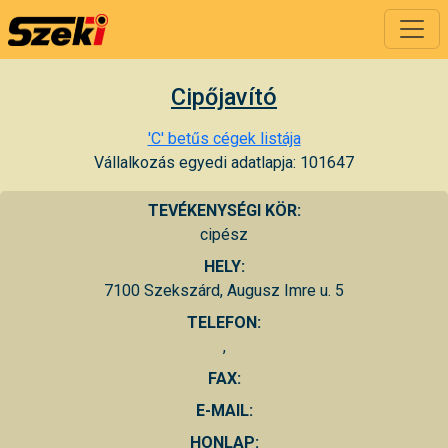
Cipőjavító
'C' betűs cégek listája
Vállalkozás egyedi adatlapja: 101647
TEVÉKENYSÉGI KÖR:
cipész
HELY:
7100 Szekszárd, Augusz Imre u. 5
TELEFON:
,
FAX:
E-MAIL:
HONLAP: