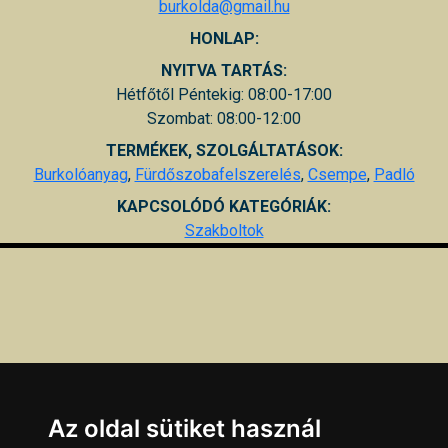
burkolda@gmail.hu
HONLAP:
NYITVA TARTÁS:
Hétfőtől Péntekig: 08:00-17:00
Szombat: 08:00-12:00
TERMÉKEK, SZOLGÁLTATÁSOK:
Burkolóanyag
,
Fürdőszobafelszerelés
,
Csempe
,
Padló
KAPCSOLÓDÓ KATEGÓRIÁK:
Szakboltok
Az oldal sütiket használ