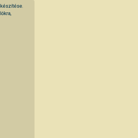
 készítése.
lókra,