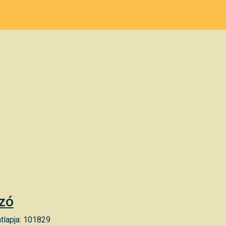
ozó
tlapja: 101829