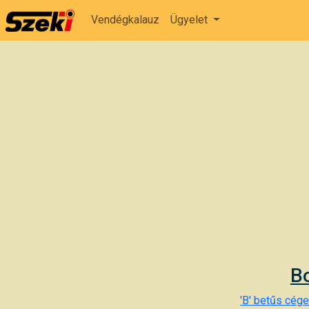
Vendégkalauz
Ügyelet
Bo
'B' betűs cégek