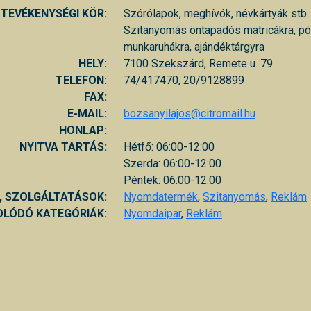
TEVÉKENYSÉGI KÖR:
Szórólapok, meghívók, névkártyák stb.
Szitanyomás öntapadós matricákra, pó
munkaruhákra, ajándéktárgyra
HELY:
7100 Szekszárd, Remete u. 79
TELEFON:
74/417470, 20/9128899
FAX:
E-MAIL:
bozsanyilajos@citromail.hu
HONLAP:
NYITVA TARTÁS:
Hétfő: 06:00-12:00
Szerda: 06:00-12:00
Péntek: 06:00-12:00
, SZOLGÁLTATÁSOK:
Nyomdatermék
,
Szitanyomás
,
Reklám
LÓDÓ KATEGÓRIÁK:
Nyomdaipar
,
Reklám