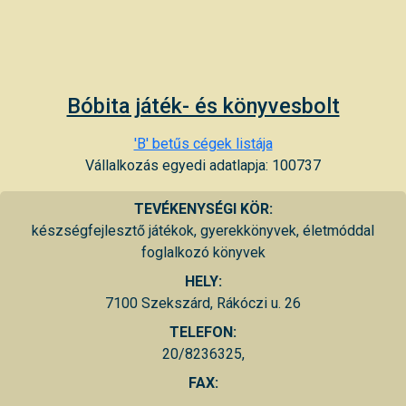
Bóbita játék- és könyvesbolt
'B' betűs cégek listája
Vállalkozás egyedi adatlapja: 100737
TEVÉKENYSÉGI KÖR:
készségfejlesztő játékok, gyerekkönyvek, életmóddal
foglalkozó könyvek
HELY:
7100 Szekszárd, Rákóczi u. 26
TELEFON:
20/8236325,
FAX: