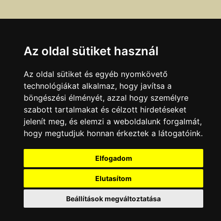
Az oldal sütiket használ
Az oldal sütiket és egyéb nyomkövető
technológiákat alkalmaz, hogy javítsa a
böngészési élményét, azzal hogy személyre
szabott tartalmakat és célzott hirdetéseket
Ha a fenti adatokban hibát talál, azt az
itt
olvasható
jelenít meg, és elemzi a weboldalunk forgalmát,
módokon jelentheti be.
hogy megtudjuk honnan érkeztek a látogatóink.
Adatok legutóbbi ellenőrzésének dátuma:
Elfogadom
2008.11.21
Elutasítom
KAPCSOLAT
|
HIRDETÉS
Minden jog fenntartva © 2002 - 2026 Szeki.hu
Beállítások megváltoztatása