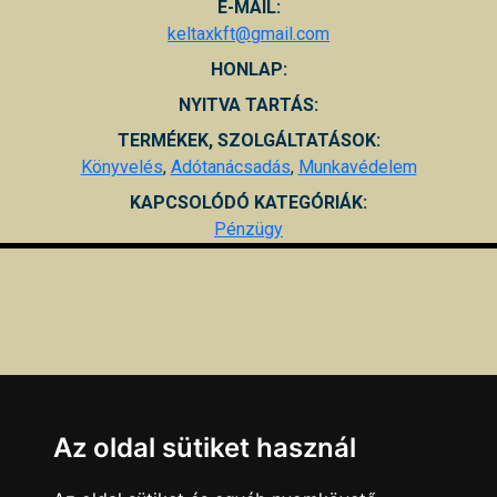
E-MAIL:
keltaxkft@gmail.com
HONLAP:
NYITVA TARTÁS:
TERMÉKEK, SZOLGÁLTATÁSOK:
Könyvelés
,
Adótanácsadás
,
Munkavédelem
KAPCSOLÓDÓ KATEGÓRIÁK:
Pénzügy
Az oldal sütiket használ