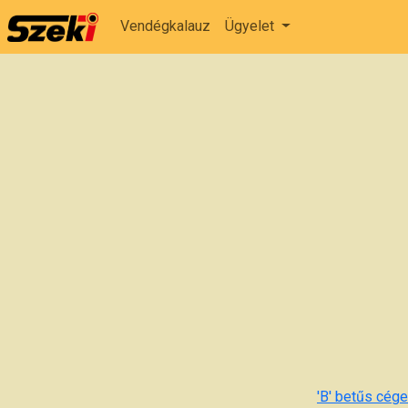
Vendégkalauz
Ügyelet
'B' betűs cégek