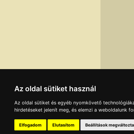
Az oldal sütiket használ
Az oldal sütiket és egyéb nyomkövető technológiáka
Adatok legutó
hirdetéseket jelenít meg, és elemzi a weboldalunk f
Ha a fenti adato
Elfogadom
Elutasítom
Beállítások megváltozt