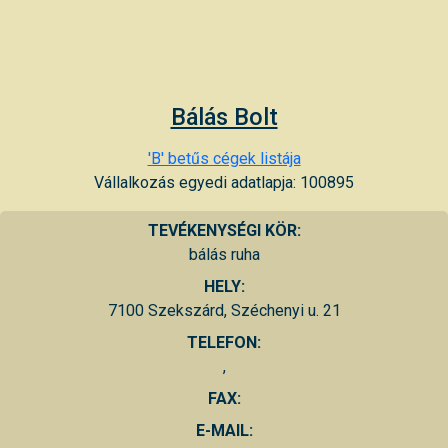
Bálás Bolt
'B' betűs cégek listája
Vállalkozás egyedi adatlapja: 100895
TEVÉKENYSÉGI KÖR:
bálás ruha
HELY:
7100 Szekszárd, Széchenyi u. 21
TELEFON:
,
FAX:
E-MAIL: