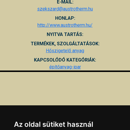
E-MAIL:
szekszard@austrotherm.hu
HONLAP:
http://www.austrotherm.hu/
NYITVA TARTÁS:
TERMÉKEK, SZOLGÁLTATÁSOK:
Hőszigetelő anyag
KAPCSOLÓDÓ KATEGÓRIÁK:
építőanyag-ipar
Az oldal sütiket használ