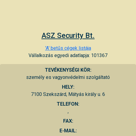
ASZ Security Bt.
'A' betűs cégek listája
Vállalkozás egyedi adatlapja: 101367
TEVÉKENYSÉGI KÖR:
személy es vagyonvédelmi szolgáltató
HELY:
7100 Szekszárd, Mátyás király u. 6
TELEFON:
,
FAX:
E-MAIL: