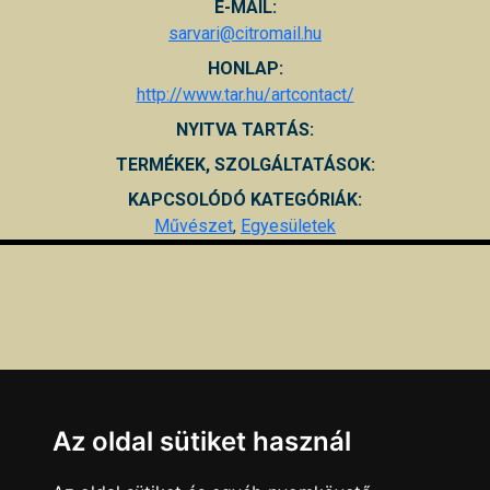
E-MAIL:
sarvari@citromail.hu
HONLAP:
http://www.tar.hu/artcontact/
NYITVA TARTÁS:
TERMÉKEK, SZOLGÁLTATÁSOK:
KAPCSOLÓDÓ KATEGÓRIÁK:
Művészet
,
Egyesületek
Az oldal sütiket használ