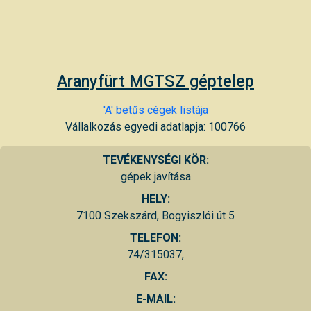
Aranyfürt MGTSZ géptelep
'A' betűs cégek listája
Vállalkozás egyedi adatlapja: 100766
TEVÉKENYSÉGI KÖR:
gépek javítása
HELY:
7100 Szekszárd, Bogyiszlói út 5
TELEFON:
74/315037,
FAX:
E-MAIL: