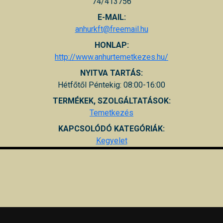
74/413756
E-MAIL:
anhurkft@freemail.hu
HONLAP:
http://www.anhurtemetkezes.hu/
NYITVA TARTÁS:
Hétfőtől Péntekig: 08:00-16:00
TERMÉKEK, SZOLGÁLTATÁSOK:
Temetkezés
KAPCSOLÓDÓ KATEGÓRIÁK:
Kegyelet