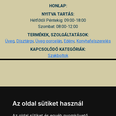
HONLAP:
NYITVA TARTÁS:
Hétfőtől Péntekig: 09:00-18:00
Szombat: 08:00-12:00
TERMÉKEK, SZOLGÁLTATÁSOK:
Üveg
,
Dísztárgy
,
Üveg-porcelán
,
Edény
,
Konyhafelszerelés
KAPCSOLÓDÓ KATEGÓRIÁK:
Szakboltok
Az oldal sütiket használ
Az oldal sütiket és egyéb nyomkövető