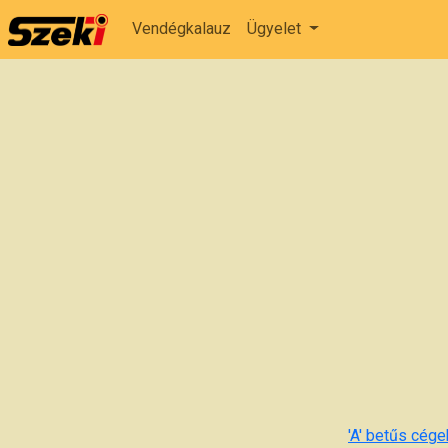
Vendégkalauz
Ügyelet
'A' betűs cégek