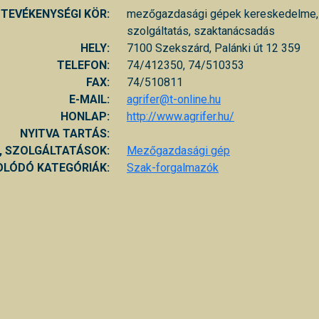
TEVÉKENYSÉGI KÖR:
mezőgazdasági gépek kereskedelme, j
szolgáltatás, szaktanácsadás
HELY:
7100 Szekszárd, Palánki út 12 359
TELEFON:
74/412350, 74/510353
FAX:
74/510811
E-MAIL:
agrifer@t-online.hu
HONLAP:
http://www.agrifer.hu/
NYITVA TARTÁS:
, SZOLGÁLTATÁSOK:
Mezőgazdasági gép
LÓDÓ KATEGÓRIÁK:
Szak-forgalmazók