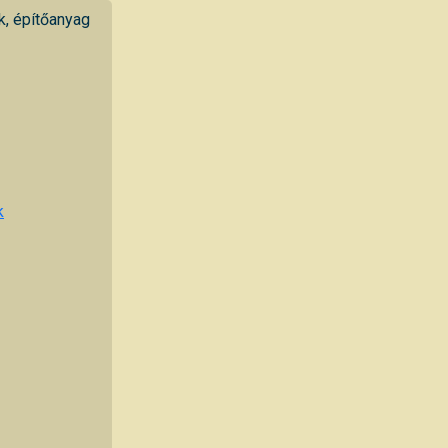
k, építőanyag
k