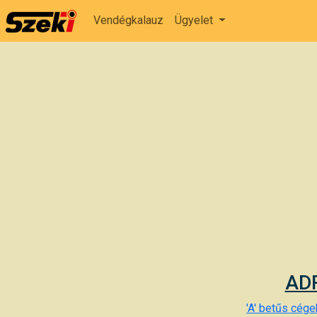
Vendégkalauz
Ügyelet
ADR
'A' betűs cégek