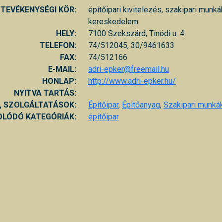
TEVÉKENYSÉGI KÖR:
építőipari kivitelezés, szakipari munká
kereskedelem
HELY:
7100 Szekszárd, Tinódi u. 4
TELEFON:
74/512045, 30/9461633
FAX:
74/512166
E-MAIL:
adri-epker@freemail.hu
HONLAP:
http://www.adri-epker.hu/
NYITVA TARTÁS:
, SZOLGÁLTATÁSOK:
Építőipar
,
Építőanyag
,
Szakipari munká
LÓDÓ KATEGÓRIÁK:
építőipar