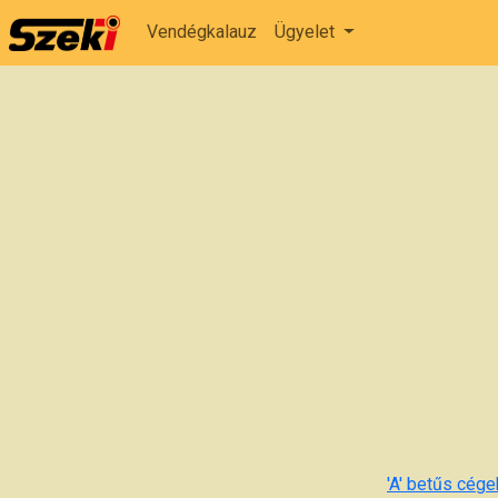
Vendégkalauz
Ügyelet
'A' betűs cégek