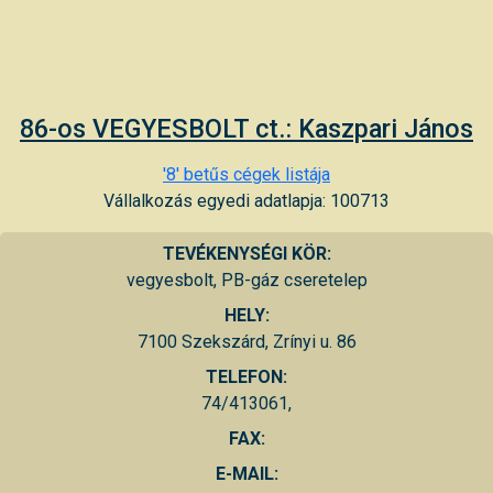
86-os VEGYESBOLT ct.: Kaszpari János
'8' betűs cégek listája
Vállalkozás egyedi adatlapja: 100713
TEVÉKENYSÉGI KÖR:
vegyesbolt, PB-gáz cseretelep
HELY:
7100 Szekszárd, Zrínyi u. 86
TELEFON:
74/413061,
FAX:
E-MAIL: