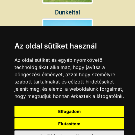
Dunkeltal
Az oldal sütiket használ
Az oldal sütiket és egyéb nyomkövető
Várhegy (Burg-Berg)
technológiákat alkalmaz, hogy javítsa a
böngészési élményét, azzal hogy személyre
szabott tartalmakat és célzott hirdetéseket
jelenít meg, és elemzi a weboldalunk forgalmát,
hogy megtudjuk honnan érkeztek a látogatóink.
Elfogadom
Elutasítom
KAPCSOLAT
|
HIRDETÉS
Minden jog fenntartva © 2002 - 2026 Szeki.hu