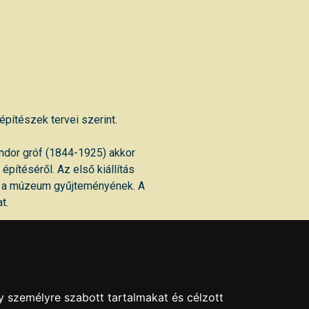
pítészek tervei szerint.
dor gróf (1844-1925) akkor
pítéséről. Az első kiállítás
et a múzeum gyűjteményének. A
t.
y személyre szabott tartalmakat és célzott