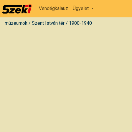
Vendégkalauz
Ügyelet
múzeumok
/
Szent István tér
/
1900-1940