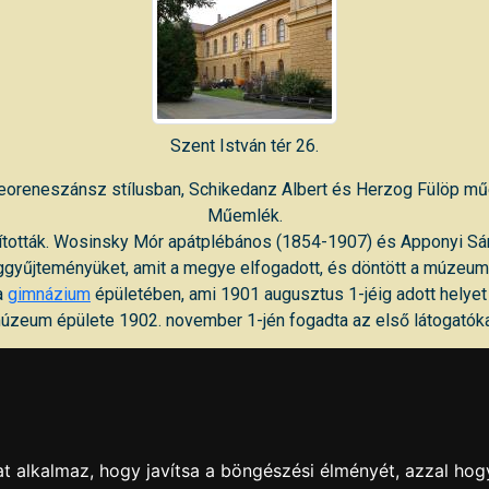
Szent István tér 26.
eoreneszánsz stílusban, Schikedanz Albert és Herzog Fülöp műé
Műemlék.
tották. Wosinsky Mór apátplébános (1854-1907) és Apponyi Sán
séggyűjteményüket, amit a megye elfogadott, és döntött a múzeum é
a
gimnázium
épületében, ami 1901 augusztus 1-jéig adott hely
úzeum épülete 1902. november 1-jén fogadta az első látogatóka
Hely: Szekszárd, Szent István tér 26
Telefon: 74/316222
E-mail: wmmm@terrasoft.hu
Web:
http://wmmm.hu/aktualitasok/
t alkalmaz, hogy javítsa a böngészési élményét, azzal hog